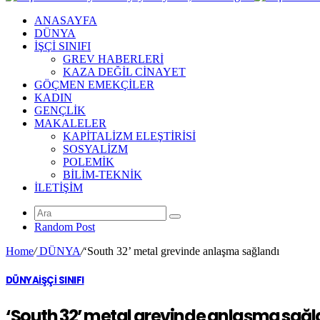
ANASAYFA
DÜNYA
İŞÇİ SINIFI
GREV HABERLERİ
KAZA DEĞİL CİNAYET
GÖÇMEN EMEKÇİLER
KADIN
GENÇLİK
MAKALELER
KAPİTALİZM ELEŞTİRİSİ
SOSYALİZM
POLEMİK
BİLİM-TEKNİK
ILETIŞIM
Random Post
Home
/
DÜNYA
/
‘South 32’ metal grevinde anlaşma sağlandı
DÜNYA
İŞÇİ SINIFI
‘South 32’ metal grevinde anlaşma sağl