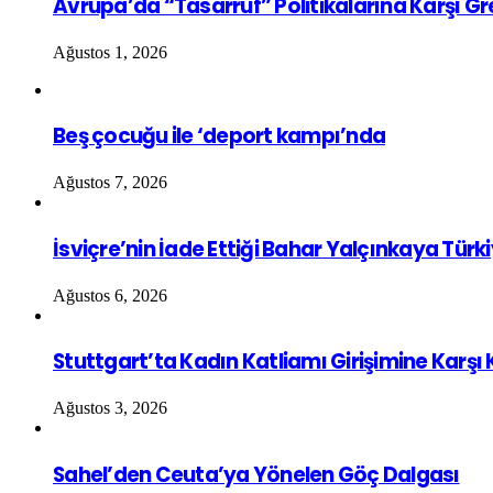
Avrupa’da “Tasarruf” Politikalarına Karşı G
Ağustos 1, 2026
Beş çocuğu ile ‘deport kampı’nda
Ağustos 7, 2026
İsviçre’nin İade Ettiği Bahar Yalçınkaya Türk
Ağustos 6, 2026
Stuttgart’ta Kadın Katliamı Girişimine Karşı
Ağustos 3, 2026
Sahel’den Ceuta’ya Yönelen Göç Dalgası