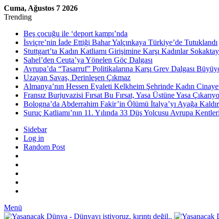
Cuma, Ağustos 7 2026
Trending
Beş çocuğu ile ‘deport kampı’nda
İsviçre’nin İade Ettiği Bahar Yalçınkaya Türkiye’de Tutuklandı
Stuttgart’ta Kadın Katliamı Girişimine Karşı Kadınlar Sokaktay
Sahel’den Ceuta’ya Yönelen Göç Dalgası
Avrupa’da “Tasarruf” Politikalarına Karşı Grev Dalgası Büyüy
Uzayan Savaş, Derinleşen Çıkmaz
Almanya’nın Hessen Eyaleti Kelkheim Şehrinde Kadın Cinaye
Fransız Burjuvazisi Fırsat Bu Fırsat, Yasa Üstüne Yasa Çıkarıyo
Bologna’da Abderrahim Fakir’in Ölümü İtalya’yı Ayağa Kaldır
Suruç Katliamı’nın 11. Yılında 33 Düş Yolcusu Avrupa Kentler
Sidebar
Log in
Random Post
Menü