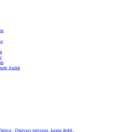
dı
or
ti
r
dı
inde Anıldı