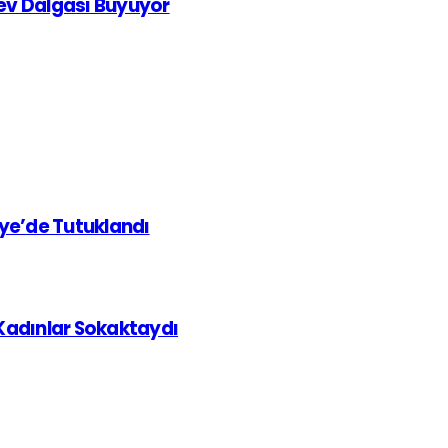
rev Dalgası Büyüyor
iye’de Tutuklandı
 Kadınlar Sokaktaydı