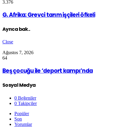
3.376
G. Afrika: Grevci tarım işçileri öfkeli
Ayrıca bak..
Close
Ağustos 7, 2026
64
Beş çocuğu ile ‘deport kampı’nda
Sosyal Medya
0
Beğeniler
0
Takipçiler
Popüler
Son
Yorumlar