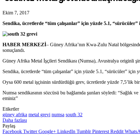
Ekim 7, 2017
Sendika, ücretlerde “tüm çalışanlar” için yüzde 5.1, “sürücüler” i
HABER MERKEZİ
– Güney Afrika’nın Kwa-Zulu Natal bölgesindek
sonuçlandı.
Güney Afrika Metal İşçileri Sendikası (Numsa), Avustralya originli şirk
Sendika, ücretlerde “tüm çalışanlar” için yüzde 5.1, “sürücüler” için y
Oysa 600 metal işçisinin sürdürdüğü grev, ücretlerde yüzde 7,5’lik bir
Numsa sendikasının sözcüsü bu bağlamda şunları söyledi: “Sağlık ve 
eminiz”
Etiketler
güney afrika
metal grevi
numsa
south 32
Daha fazlası
Paylaş
Facebook
Twitter
Google+
LinkedIn
Tumblr
Pinterest
Reddit
Whats