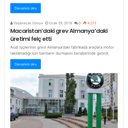
Devamını oku
Yaşanacak Dünya
Ocak 28, 2019
0
4.212
Macaristan’daki grev Almanya’daki
üretimi felç etti
Audi işçilerinin grevi Almanya'daki fabrikada araçlara motor
takılamadığı için bantların durmasını beraberinde getirdi
Devamını oku