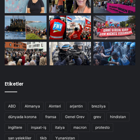
Etiketler
ABD
Almanya
Alınteri
arjantin
brezilya
dünyada korona
fransa
Genel Grev
grev
hindistan
ingiltere
inşaat-iş
italya
macron
protesto
sarı yelekliler
tikb
Yunanistan