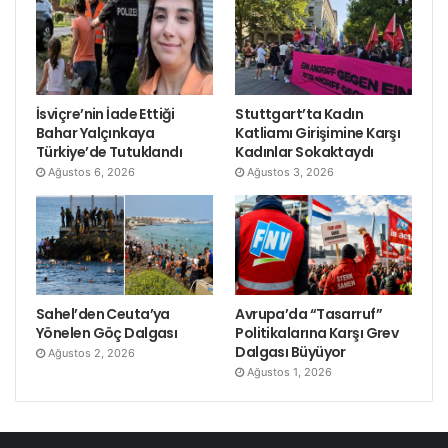
İsviçre’nin İade Ettiği
Stuttgart’ta Kadın
Bahar Yalçınkaya
Katliamı Girişimine Karşı
Türkiye’de Tutuklandı
Kadınlar Sokaktaydı
Ağustos 6, 2026
Ağustos 3, 2026
Sahel’den Ceuta’ya
Avrupa’da “Tasarruf”
Yönelen Göç Dalgası
Politikalarına Karşı Grev
Dalgası Büyüyor
Ağustos 2, 2026
Ağustos 1, 2026