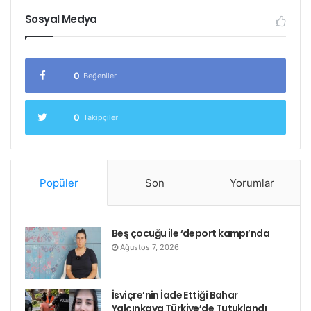
Sosyal Medya
0
Beğeniler
0
Takipçiler
Popüler
Son
Yorumlar
Beş çocuğu ile ‘deport kampı’nda
Ağustos 7, 2026
İsviçre’nin İade Ettiği Bahar
Yalçınkaya Türkiye’de Tutuklandı