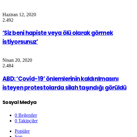
Haziran 12, 2020
2.492
‘Siz beni hapiste veya ölü olarak görmek
istiyorsunuz’
Nisan 20, 2020
2.484
ABD: ‘Covid-19’ önlemlerinin kaldırılmasını
isteyen protestolarda silah taşındığı görüldü
Sosyal Medya
0
Beğeniler
0
Takipçiler
Popüler
Son