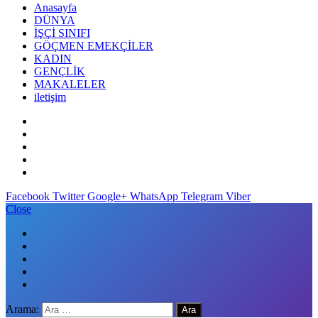
Anasayfa
DÜNYA
İŞÇİ SINIFI
GÖÇMEN EMEKÇİLER
KADIN
GENÇLİK
MAKALELER
iletişim
Facebook
Twitter
Google+
WhatsApp
Telegram
Viber
Close
Arama: