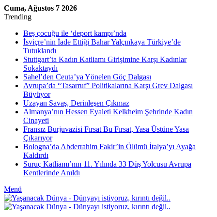
Cuma, Ağustos 7 2026
Trending
Beş çocuğu ile ‘deport kampı’nda
İsviçre’nin İade Ettiği Bahar Yalçınkaya Türkiye’de
Tutuklandı
Stuttgart’ta Kadın Katliamı Girişimine Karşı Kadınlar
Sokaktaydı
Sahel’den Ceuta’ya Yönelen Göç Dalgası
Avrupa’da “Tasarruf” Politikalarına Karşı Grev Dalgası
Büyüyor
Uzayan Savaş, Derinleşen Çıkmaz
Almanya’nın Hessen Eyaleti Kelkheim Şehrinde Kadın
Cinayeti
Fransız Burjuvazisi Fırsat Bu Fırsat, Yasa Üstüne Yasa
Çıkarıyor
Bologna’da Abderrahim Fakir’in Ölümü İtalya’yı Ayağa
Kaldırdı
Suruç Katliamı’nın 11. Yılında 33 Düş Yolcusu Avrupa
Kentlerinde Anıldı
Menü