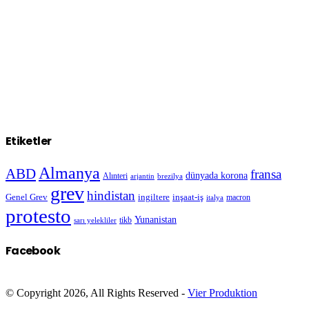
Etiketler
Almanya
ABD
fransa
dünyada korona
Alınteri
arjantin
brezilya
grev
hindistan
Genel Grev
inşaat-iş
ingiltere
macron
italya
protesto
Yunanistan
sarı yelekliler
tikb
Facebook
© Copyright 2026, All Rights Reserved -
Vier Produktion