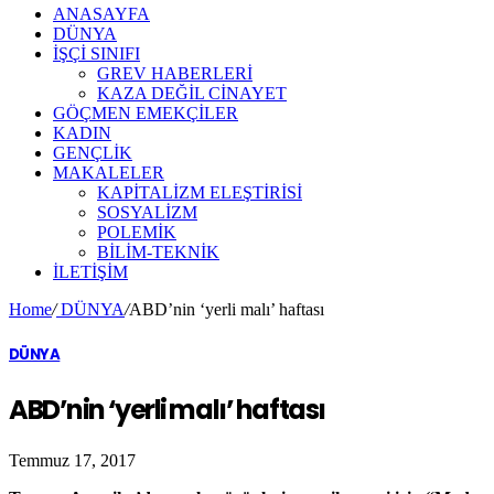
ANASAYFA
DÜNYA
İŞÇİ SINIFI
GREV HABERLERİ
KAZA DEĞİL CİNAYET
GÖÇMEN EMEKÇİLER
KADIN
GENÇLİK
MAKALELER
KAPİTALİZM ELEŞTİRİSİ
SOSYALİZM
POLEMİK
BİLİM-TEKNİK
ILETIŞIM
Home
/
DÜNYA
/
ABD’nin ‘yerli malı’ haftası
DÜNYA
ABD’nin ‘yerli malı’ haftası
Temmuz 17, 2017