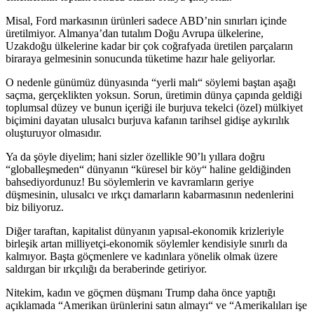
Misal, Ford markasının ürünleri sadece ABD’nin sınırları içinde
üretilmiyor. Almanya’dan tutalım Doğu Avrupa ülkelerine,
Uzakdoğu ülkelerine kadar bir çok coğrafyada üretilen parçaların
biraraya gelmesinin sonucunda tüketime hazır hale geliyorlar.
O nedenle günümüz dünyasında “yerli malı“ söylemi baştan aşağı
saçma, gerçeklikten yoksun. Sorun, üretimin dünya çapında geldiği
toplumsal düzey ve bunun içeriği ile burjuva tekelci (özel) mülkiyet
biçimini dayatan ulusalcı burjuva kafanın tarihsel gidişe aykırılık
oluşturuyor olmasıdır.
Ya da şöyle diyelim; hani sizler özellikle 90’lı yıllara doğru
“globalleşmeden“ dünyanın “küresel bir köy“ haline geldiğinden
bahsediyordunuz! Bu söylemlerin ve kavramların geriye
düşmesinin, ulusalcı ve ırkçı damarların kabarmasının nedenlerini
biz biliyoruz.
Diğer taraftan, kapitalist dünyanın yapısal-ekonomik krizleriyle
birleşik artan milliyetçi-ekonomik söylemler kendisiyle sınırlı da
kalmıyor. Başta göçmenlere ve kadınlara yönelik olmak üzere
saldırgan bir ırkçılığı da beraberinde getiriyor.
Nitekim, kadın ve göçmen düşmanı Trump daha önce yaptığı
açıklamada “Amerikan ürünlerini satın almayı“ ve “Amerikalıları işe