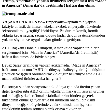
Trump, Amerika’da yapılan ürünlerin sergilenmesi için “Made
in America” (Amerika’da üretilmiştir) haftası ilan etmiş.
YAŞANACAK DÜNYA
– Emperyalist-kapitalizmin yapısal
kriziyle birleşik derinleşen tekelci rekabet, emperyalist ülkelerde
‘ekonomik milliyetçiliği’ körüklüyor. Bu durum komik, komik
olduğu kadar saçma, saçma olduğu kadar da dünya gerçekliğinden
yoksun söylem ve uygulamaları gündeme getiriyor.
ABD Başkanı Donald Trump’ın, Amerika’da yapılan ürünlerin
sergilenmesi için “Made in America” (Amerika’da üretilmiştir)
haftası ilan etmesi de böyle bir şey.
Beyaz Saray tarafından yapılan açıklamada, “Made in America”
haftasının amacının “ABD’de dünyaya kaliteyi getirdiğini düşünen
şirketleri ve işçileri onurlandırmak olduğu“ belirtiliyor ama ABD
malı dedikleri ürünler acaba hangileri?
Bu soruyu şundan soruyoruz; tıpkı dünya çapında üretim yapan
diğer tekeller gibi ABD orijinli tekellerin markasını taşıyan ürünler
onlara bağlı şirketler-firmalar-fabrikalar zincirinden geçerek
tüketicinin önüne geliyorlar ve bu ürünlerin önemli bir kısmı
dünyanın değişik bölgelerinde ve farklı uluslardan işçilerin
emeklerinin toplam sonucu olarak ortaya çıkıyorlar.