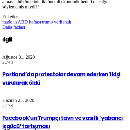
almayı“ hükümetinin iki önemli ekonomik hedefi olacağını
söylememiş miydi?!
Etiketler
made in ABD haftası
trump
yerli malı
Daha fazlası
İlgili
Ağustos 31, 2020
2.748
Portland’da protestolar devam ederken 1 kişi
vurularak öldü
Haziran 25, 2020
2.178
Facebook’un Trumpçı tavrı ve vasıflı ‘yabancı
işgücü’ tartışması