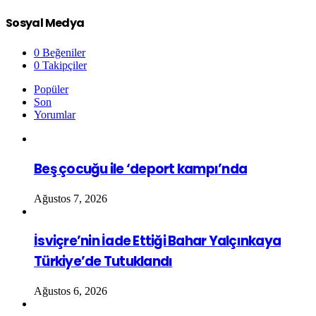
Sosyal Medya
0
Beğeniler
0
Takipçiler
Popüler
Son
Yorumlar
Beş çocuğu ile ‘deport kampı’nda
Ağustos 7, 2026
İsviçre’nin İade Ettiği Bahar Yalçınkaya
Türkiye’de Tutuklandı
Ağustos 6, 2026