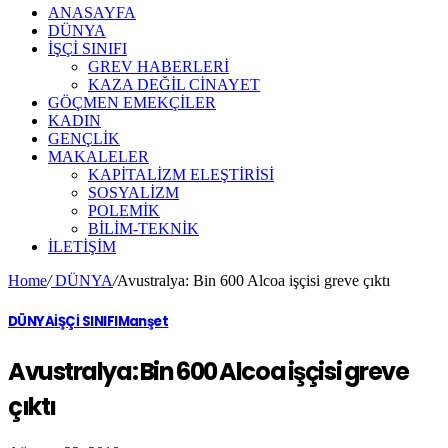
ANASAYFA
DÜNYA
İŞÇİ SINIFI
GREV HABERLERİ
KAZA DEĞİL CİNAYET
GÖÇMEN EMEKÇİLER
KADIN
GENÇLİK
MAKALELER
KAPİTALİZM ELEŞTİRİSİ
SOSYALİZM
POLEMİK
BİLİM-TEKNİK
ILETIŞIM
Home
/
DÜNYA
/
Avustralya: Bin 600 Alcoa işçisi greve çıktı
DÜNYA
İŞÇİ SINIFI
Manşet
Avustralya: Bin 600 Alcoa işçisi greve
çıktı