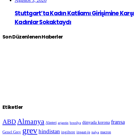
Ağustos 3, 2026
Stuttgart’ta Kadın Katliamı Girişimine Karşı
Kadınlar Sokaktaydı
Son Düzenlenen Haberler
Etiketler
Almanya
ABD
fransa
dünyada korona
Alınteri
arjantin
brezilya
grev
hindistan
Genel Grev
inşaat-iş
ingiltere
macron
italya