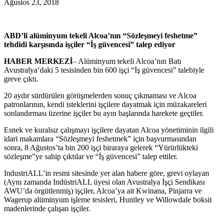
Ağustos 23, 2018
ABD’li alüminyum tekeli Alcoa’nın “Sözleşmeyi feshetme”
tehdidi karşısında işçiler “İş güvencesi” talep ediyor
HABER MERKEZİ
– Alüminyum tekeli Alcoa’nın Batı
Avustralya’daki 5 tesisinden bin 600 işçi “İş güvencesi” talebiyle
greve çıktı.
20 aydır sürdürülen görüşmelerden sonuç çıkmaması ve Alcoa
patronlarının, kendi isteklerini işçilere dayatmak için müzakareleri
sonlandırması üzerine işçiler bu ayın başlarında harekete geçtiler.
Esnek ve kuralsız çalışmayı işçilere dayatan Alcoa yönetiminin ilgili
idari makamlara “Sözleşmeyi feshetmek” için başvurmasından
sonra, 8 Ağustos’ta bin 200 işçi biraraya gelerek “Yürürlükteki
sözleşme”ye sahip çıktılar ve “İş güvencesi” talep ettiler.
IndustriALL’in resmi sitesinde yer alan habere göre, grevi oylayan
(Aynı zamanda IndüstriALL üyesi olan Avustralya İşçi Sendikası
AWU’da örgütlenmiş) işçiler, Alcoa’ya ait Kwinana, Pinjarra ve
Wagerup alüminyum işleme tesisleri, Huntley ve Willowdale boksit
madenlerinde çalışan işçiler.