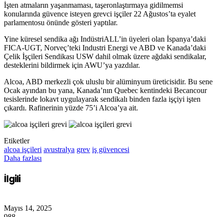
İşten atmaların yaşanmaması, taşeronlaştırmaya gidilmemsi
konularında güvence isteyen grevci işçiler 22 Ağustos’ta eyalet
parlamentosu önünde gösteri yaptılar.
Yine küresel sendika ağı IndüstriALL’in üyeleri olan İspanya’daki
FICA-UGT, Norveç’teki Industri Energi ve ABD ve Kanada’daki
Çelik İşçileri Sendikası USW dahil olmak üzere ağdaki sendikalar,
desteklerini bildirmek için AWU’ya yazdılar.
Alcoa, ABD merkezli çok uluslu bir alüminyum üreticisidir. Bu sene
Ocak ayından bu yana, Kanada’nın Quebec kentindeki Becancour
tesislerinde lokavt uygulayarak sendikalı binden fazla işçiyi işten
çıkardı. Rafinerinin yüzde 75’i Alcoa’ya ait.
Etiketler
alcoa işçileri
avustralya
grev
iş güvencesi
Daha fazlası
İlgili
Mayıs 14, 2025
988