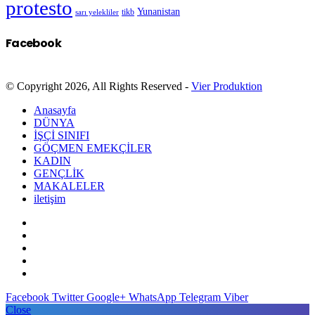
protesto
Yunanistan
sarı yelekliler
tikb
Facebook
© Copyright 2026, All Rights Reserved -
Vier Produktion
Anasayfa
DÜNYA
İŞÇİ SINIFI
GÖÇMEN EMEKÇİLER
KADIN
GENÇLİK
MAKALELER
iletişim
Facebook
Twitter
Google+
WhatsApp
Telegram
Viber
Close