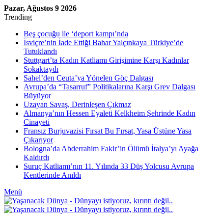
Pazar, Ağustos 9 2026
Trending
Beş çocuğu ile ‘deport kampı’nda
İsviçre’nin İade Ettiği Bahar Yalçınkaya Türkiye’de
Tutuklandı
Stuttgart’ta Kadın Katliamı Girişimine Karşı Kadınlar
Sokaktaydı
Sahel’den Ceuta’ya Yönelen Göç Dalgası
Avrupa’da “Tasarruf” Politikalarına Karşı Grev Dalgası
Büyüyor
Uzayan Savaş, Derinleşen Çıkmaz
Almanya’nın Hessen Eyaleti Kelkheim Şehrinde Kadın
Cinayeti
Fransız Burjuvazisi Fırsat Bu Fırsat, Yasa Üstüne Yasa
Çıkarıyor
Bologna’da Abderrahim Fakir’in Ölümü İtalya’yı Ayağa
Kaldırdı
Suruç Katliamı’nın 11. Yılında 33 Düş Yolcusu Avrupa
Kentlerinde Anıldı
Menü