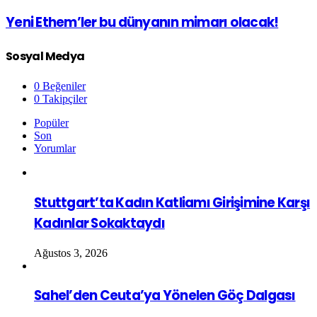
Yeni Ethem’ler bu dünyanın mimarı olacak!
Sosyal Medya
0
Beğeniler
0
Takipçiler
Popüler
Son
Yorumlar
Stuttgart’ta Kadın Katliamı Girişimine Karşı
Kadınlar Sokaktaydı
Ağustos 3, 2026
Sahel’den Ceuta’ya Yönelen Göç Dalgası