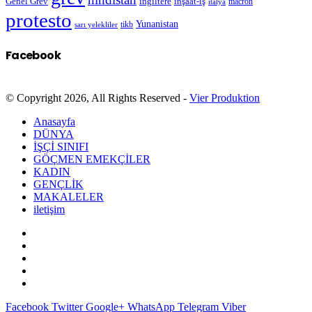
Genel Grev
inşaat-iş
ingiltere
macron
italya
protesto
Yunanistan
sarı yelekliler
tikb
Facebook
© Copyright 2026, All Rights Reserved -
Vier Produktion
Anasayfa
DÜNYA
İŞÇİ SINIFI
GÖÇMEN EMEKÇİLER
KADIN
GENÇLİK
MAKALELER
iletişim
Facebook
Twitter
Google+
WhatsApp
Telegram
Viber