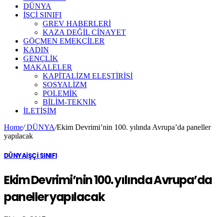
DÜNYA
İŞÇİ SINIFI
GREV HABERLERİ
KAZA DEĞİL CİNAYET
GÖÇMEN EMEKÇİLER
KADIN
GENÇLİK
MAKALELER
KAPİTALİZM ELEŞTİRİSİ
SOSYALİZM
POLEMİK
BİLİM-TEKNİK
ILETIŞIM
Home
/
DÜNYA
/
Ekim Devrimi’nin 100. yılında Avrupa’da paneller
yapılacak
DÜNYA
İŞÇİ SINIFI
Ekim Devrimi’nin 100. yılında Avrupa’da
paneller yapılacak