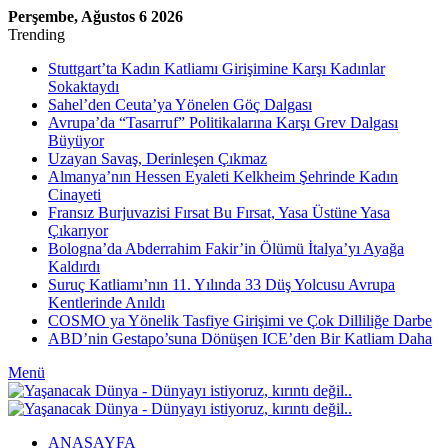
Perşembe, Ağustos 6 2026
Trending
Stuttgart’ta Kadın Katliamı Girişimine Karşı Kadınlar
Sokaktaydı
Sahel’den Ceuta’ya Yönelen Göç Dalgası
Avrupa’da “Tasarruf” Politikalarına Karşı Grev Dalgası
Büyüyor
Uzayan Savaş, Derinleşen Çıkmaz
Almanya’nın Hessen Eyaleti Kelkheim Şehrinde Kadın
Cinayeti
Fransız Burjuvazisi Fırsat Bu Fırsat, Yasa Üstüne Yasa
Çıkarıyor
Bologna’da Abderrahim Fakir’in Ölümü İtalya’yı Ayağa
Kaldırdı
Suruç Katliamı’nın 11. Yılında 33 Düş Yolcusu Avrupa
Kentlerinde Anıldı
COSMO ya Yönelik Tasfiye Girişimi ve Çok Dilliliğe Darbe
ABD’nin Gestapo’suna Dönüşen ICE’den Bir Katliam Daha
Menü
ANASAYFA