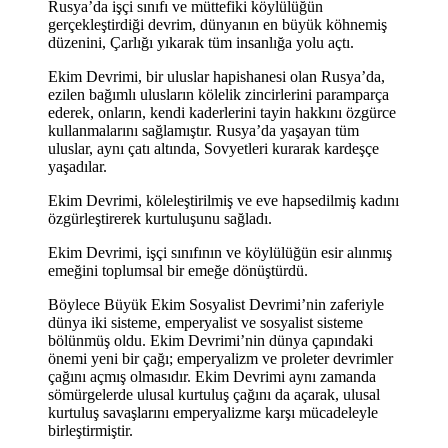
Rusya’da işçi sınıfı ve müttefiki köylülüğün
gerçekleştirdiği devrim, dünyanın en büyük köhnemiş
düzenini, Çarlığı yıkarak tüm insanlığa yolu açtı.
Ekim Devrimi, bir uluslar hapishanesi olan Rusya’da,
ezilen bağımlı ulusların kölelik zincirlerini paramparça
ederek, onların, kendi kaderlerini tayin hakkını özgürce
kullanmalarını sağlamıştır. Rusya’da yaşayan tüm
uluslar, aynı çatı altında, Sovyetleri kurarak kardeşçe
yaşadılar.
Ekim Devrimi, köleleştirilmiş ve eve hapsedilmiş kadını
özgürleştirerek kurtuluşunu sağladı.
Ekim Devrimi, işçi sınıfının ve köylülüğün esir alınmış
emeğini toplumsal bir emeğe dönüştürdü.
Böylece Büyük Ekim Sosyalist Devrimi’nin zaferiyle
dünya iki sisteme, emperyalist ve sosyalist sisteme
bölünmüş oldu. Ekim Devrimi’nin dünya çapındaki
önemi yeni bir çağı; emperyalizm ve proleter devrimler
çağını açmış olmasıdır. Ekim Devrimi aynı zamanda
sömürgelerde ulusal kurtuluş çağını da açarak, ulusal
kurtuluş savaşlarını emperyalizme karşı mücadeleyle
birleştirmiştir.