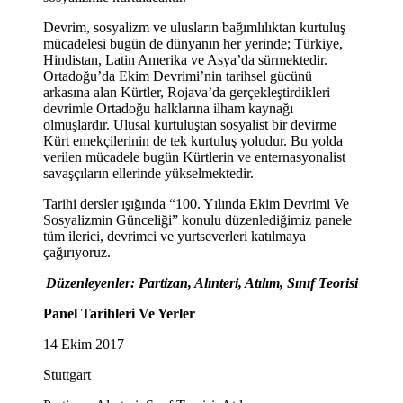
Devrim, sosyalizm ve ulusların bağımlılıktan kurtuluş
mücadelesi bugün de dünyanın her yerinde; Türkiye,
Hindistan, Latin Amerika ve Asya’da sürmektedir.
Ortadoğu’da Ekim Devrimi’nin tarihsel gücünü
arkasına alan Kürtler, Rojava’da gerçekleştirdikleri
devrimle Ortadoğu halklarına ilham kaynağı
olmuşlardır. Ulusal kurtuluştan sosyalist bir devirme
Kürt emekçilerinin de tek kurtuluş yoludur. Bu yolda
verilen mücadele bugün Kürtlerin ve enternasyonalist
savaşçıların ellerinde yükselmektedir.
Tarihi dersler ışığında “100. Yılında Ekim Devrimi Ve
Sosyalizmin Günceliği” konulu düzenlediğimiz panele
tüm ilerici, devrimci ve yurtseverleri katılmaya
çağırıyoruz.
Düzenleyenler: Partizan, Alınteri, Atılım, Sınıf Teorisi
Panel Tarihleri Ve Yerler
14 Ekim 2017
Stuttgart