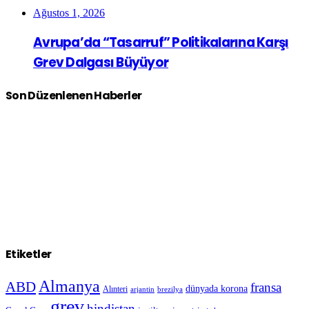
Ağustos 1, 2026
Avrupa’da “Tasarruf” Politikalarına Karşı
Grev Dalgası Büyüyor
Son Düzenlenen Haberler
Etiketler
Almanya
ABD
fransa
dünyada korona
Alınteri
arjantin
brezilya
grev
hindistan