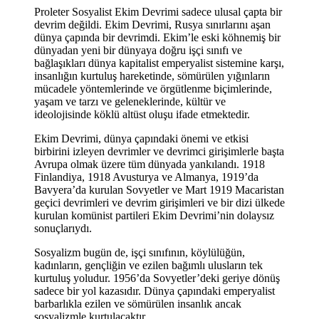
Proleter Sosyalist Ekim Devrimi sadece ulusal çapta bir
devrim değildi. Ekim Devrimi, Rusya sınırlarını aşan
dünya çapında bir devrimdi. Ekim’le eski köhnemiş bir
dünyadan yeni bir dünyaya doğru işçi sınıfı ve
bağlaşıkları dünya kapitalist emperyalist sistemine karşı,
insanlığın kurtuluş hareketinde, sömürülen yığınların
mücadele yöntemlerinde ve örgütlenme biçimlerinde,
yaşam ve tarzı ve geleneklerinde, kültür ve
ideolojisinde köklü altüst oluşu ifade etmektedir.
Ekim Devrimi, dünya çapındaki önemi ve etkisi
birbirini izleyen devrimler ve devrimci girişimlerle başta
Avrupa olmak üzere tüm dünyada yankılandı. 1918
Finlandiya, 1918 Avusturya ve Almanya, 1919’da
Bavyera’da kurulan Sovyetler ve Mart 1919 Macaristan
geçici devrimleri ve devrim girişimleri ve bir dizi ülkede
kurulan komünist partileri Ekim Devrimi’nin dolaysız
sonuçlarıydı.
Sosyalizm bugün de, işçi sınıfının, köylülüğün,
kadınların, gençliğin ve ezilen bağımlı ulusların tek
kurtuluş yoludur. 1956’da Sovyetler’deki geriye dönüş
sadece bir yol kazasıdır. Dünya çapındaki emperyalist
barbarlıkla ezilen ve sömürülen insanlık ancak
sosyalizmle kurtulacaktır.