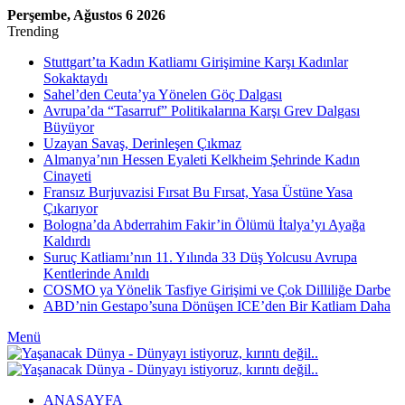
Perşembe, Ağustos 6 2026
Trending
Stuttgart’ta Kadın Katliamı Girişimine Karşı Kadınlar
Sokaktaydı
Sahel’den Ceuta’ya Yönelen Göç Dalgası
Avrupa’da “Tasarruf” Politikalarına Karşı Grev Dalgası
Büyüyor
Uzayan Savaş, Derinleşen Çıkmaz
Almanya’nın Hessen Eyaleti Kelkheim Şehrinde Kadın
Cinayeti
Fransız Burjuvazisi Fırsat Bu Fırsat, Yasa Üstüne Yasa
Çıkarıyor
Bologna’da Abderrahim Fakir’in Ölümü İtalya’yı Ayağa
Kaldırdı
Suruç Katliamı’nın 11. Yılında 33 Düş Yolcusu Avrupa
Kentlerinde Anıldı
COSMO ya Yönelik Tasfiye Girişimi ve Çok Dilliliğe Darbe
ABD’nin Gestapo’suna Dönüşen ICE’den Bir Katliam Daha
Menü
ANASAYFA