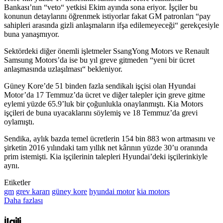
Bankası’nın “veto“ yetkisi Ekim ayında sona eriyor. İşçiler bu
konunun detaylarını öğrenmek istiyorlar fakat GM patronları “pay
sahipleri arasında gizli anlaşmaların ifşa edilemeyeceği“ gerekçesiyle
buna yanaşmıyor.
Sektördeki diğer önemli işletmeler SsangYong Motors ve Renault
Samsung Motors’da ise bu yıl greve gitmeden “yeni bir ücret
anlaşmasında uzlaşılması“ bekleniyor.
Güney Kore’de 51 binden fazla sendikalı işçisi olan Hyundai
Motor’da 17 Temmuz’da ücret ve diğer talepler için greve gitme
eylemi yüzde 65.9’luk bir çoğunlukla onaylanmıştı. Kia Motors
işçileri de buna uyacaklarını söylemiş ve 18 Temmuz’da grevi
oylamıştı.
Sendika, aylık bazda temel ücretlerin 154 bin 883 won artmasını ve
şirketin 2016 yılındaki tam yıllık net kârının yüzde 30’u oranında
prim istemişti. Kia işçilerinin talepleri Hyundai’deki işçilerinkiyle
aynı.
Etiketler
gm
grev kararı
güney kore
hyundai motor
kia motors
Daha fazlası
İlgili