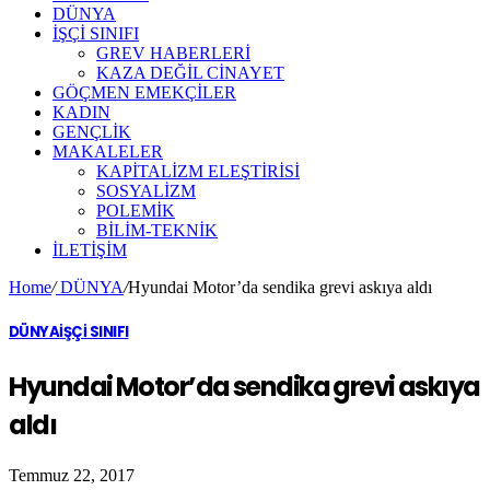
DÜNYA
İŞÇİ SINIFI
GREV HABERLERİ
KAZA DEĞİL CİNAYET
GÖÇMEN EMEKÇİLER
KADIN
GENÇLİK
MAKALELER
KAPİTALİZM ELEŞTİRİSİ
SOSYALİZM
POLEMİK
BİLİM-TEKNİK
ILETIŞIM
Home
/
DÜNYA
/
Hyundai Motor’da sendika grevi askıya aldı
DÜNYA
İŞÇİ SINIFI
Hyundai Motor’da sendika grevi askıya
aldı
Temmuz 22, 2017