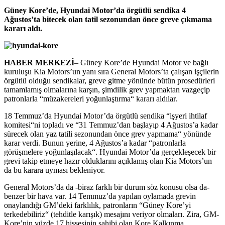
Güney Kore’de, Hyundai Motor’da örgütlü sendika 4
Ağustos’ta bitecek olan tatil sezonundan önce greve çıkmama
kararı aldı.
HABER MERKEZİ
– Güney Kore’de Hyundai Motor ve bağlı
kuruluşu Kia Motors’un yanı sıra General Motors’ta çalışan işçilerin
örgütlü olduğu sendikalar, greve gitme yönünde bütün prosedürleri
tamamlamış olmalarına karşın, şimdilik grev yapmaktan vazgeçip
patronlarla “müzakereleri yoğunlaştırma“ kararı aldılar.
18 Temmuz’da Hyundai Motor’da örgütlü sendika “işyeri ihtilaf
komitesi“ni topladı ve “31 Temmuz’dan başlayıp 4 Ağustos’a kadar
sürecek olan yaz tatili sezonundan önce grev yapmama“ yönünde
karar verdi. Bunun yerine, 4 Ağustos’a kadar “patronlarla
görüşmelere yoğunlaşılacak“. Hyundai Motor’da gerçekleşecek bir
grevi takip etmeye hazır olduklarını açıklamış olan Kia Motors’un
da bu karara uyması bekleniyor.
General Motors’da da -biraz farklı bir durum söz konusu olsa da-
benzer bir hava var. 14 Temmuz’da yapılan oylamada grevin
onaylandığı GM’deki farklılık, patronların “Güney Kore’yi
terkedebiliriz“ (tehditle karışık) mesajını veriyor olmaları. Zira, GM-
Kore’nin yüzde 17 hissesinin sahibi olan Kore Kalkınma