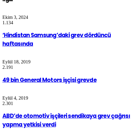
Ekim 3, 2024
1.134
‘Hindistan Samsung’daki grev dördüncü
haftasında
Eylül 18, 2019
2.191
49 bin General Motors işçisi grevde
Eylül 4, 2019
2.301
ABD’de otomotiv işçileri sendikaya grev çağrısı
yapma yetkisi verdi