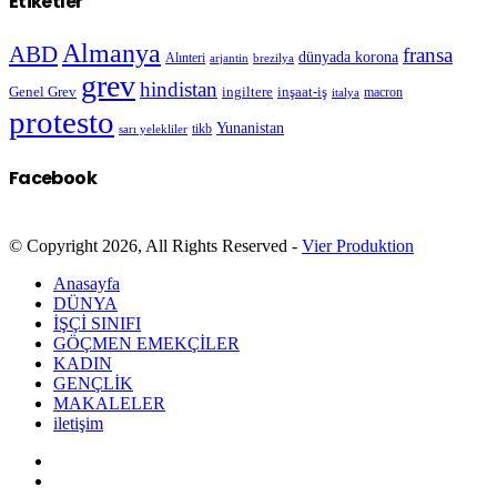
Etiketler
Almanya
ABD
fransa
dünyada korona
Alınteri
arjantin
brezilya
grev
hindistan
Genel Grev
inşaat-iş
ingiltere
macron
italya
protesto
Yunanistan
sarı yelekliler
tikb
Facebook
© Copyright 2026, All Rights Reserved -
Vier Produktion
Anasayfa
DÜNYA
İŞÇİ SINIFI
GÖÇMEN EMEKÇİLER
KADIN
GENÇLİK
MAKALELER
iletişim