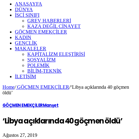
ANASAYFA
DÜNYA
İŞÇİ SINIFI
GREV HABERLERİ
KAZA DEĞİL CİNAYET
GÖÇMEN EMEKÇİLER
KADIN
GENÇLİK
MAKALELER
KAPİTALİZM ELEŞTİRİSİ
SOSYALİZM
POLEMİK
BİLİM-TEKNİK
ILETIŞIM
Home
/
GÖÇMEN EMEKÇİLER
/
‘Libya açıklarında 40 göçmen
öldü’
GÖÇMEN EMEKÇİLER
Manşet
‘Libya açıklarında 40 göçmen öldü’
Ağustos 27, 2019