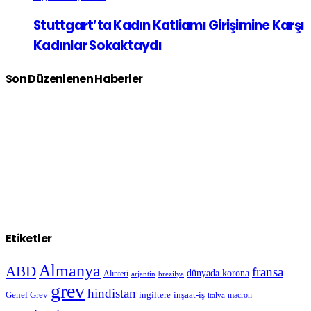
Stuttgart’ta Kadın Katliamı Girişimine Karşı
Kadınlar Sokaktaydı
Son Düzenlenen Haberler
Etiketler
Almanya
ABD
fransa
dünyada korona
Alınteri
arjantin
brezilya
grev
hindistan
Genel Grev
inşaat-iş
ingiltere
macron
italya