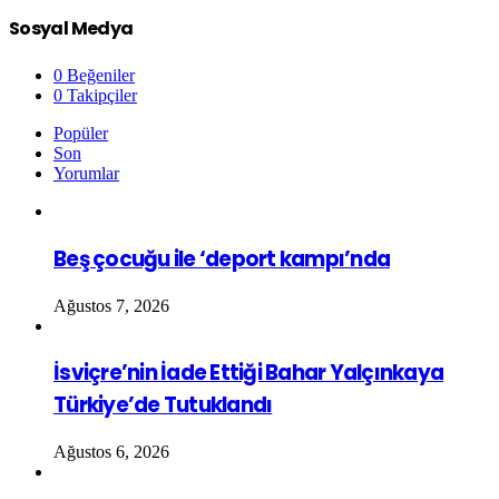
Sosyal Medya
0
Beğeniler
0
Takipçiler
Popüler
Son
Yorumlar
Beş çocuğu ile ‘deport kampı’nda
Ağustos 7, 2026
İsviçre’nin İade Ettiği Bahar Yalçınkaya
Türkiye’de Tutuklandı
Ağustos 6, 2026