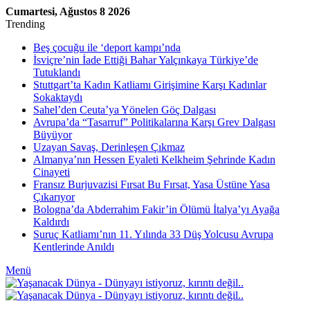
Cumartesi, Ağustos 8 2026
Trending
Beş çocuğu ile ‘deport kampı’nda
İsviçre’nin İade Ettiği Bahar Yalçınkaya Türkiye’de
Tutuklandı
Stuttgart’ta Kadın Katliamı Girişimine Karşı Kadınlar
Sokaktaydı
Sahel’den Ceuta’ya Yönelen Göç Dalgası
Avrupa’da “Tasarruf” Politikalarına Karşı Grev Dalgası
Büyüyor
Uzayan Savaş, Derinleşen Çıkmaz
Almanya’nın Hessen Eyaleti Kelkheim Şehrinde Kadın
Cinayeti
Fransız Burjuvazisi Fırsat Bu Fırsat, Yasa Üstüne Yasa
Çıkarıyor
Bologna’da Abderrahim Fakir’in Ölümü İtalya’yı Ayağa
Kaldırdı
Suruç Katliamı’nın 11. Yılında 33 Düş Yolcusu Avrupa
Kentlerinde Anıldı
Menü