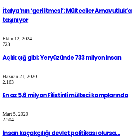
İtalya’nın ‘geri itmesi’: Mülteciler Arnavutluk’a
taşınıyor
Ekim 12, 2024
723
Açlık çığ gibi: Yeryüzünde 733 milyon insan
Haziran 21, 2020
2.163
En az 5,6 milyon Filistinli mülteci kamplarında
Mart 5, 2020
2.504
İnsan kaçakçılığı devlet politikası olursa…