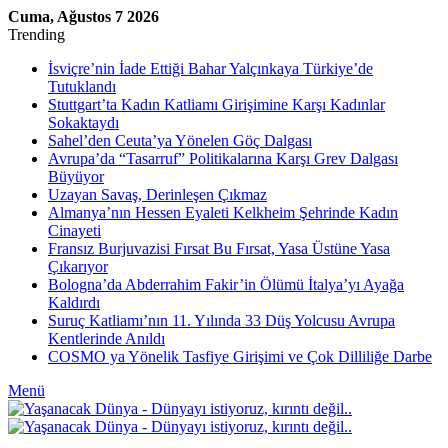
Cuma, Ağustos 7 2026
Trending
İsviçre’nin İade Ettiği Bahar Yalçınkaya Türkiye’de
Tutuklandı
Stuttgart’ta Kadın Katliamı Girişimine Karşı Kadınlar
Sokaktaydı
Sahel’den Ceuta’ya Yönelen Göç Dalgası
Avrupa’da “Tasarruf” Politikalarına Karşı Grev Dalgası
Büyüyor
Uzayan Savaş, Derinleşen Çıkmaz
Almanya’nın Hessen Eyaleti Kelkheim Şehrinde Kadın
Cinayeti
Fransız Burjuvazisi Fırsat Bu Fırsat, Yasa Üstüne Yasa
Çıkarıyor
Bologna’da Abderrahim Fakir’in Ölümü İtalya’yı Ayağa
Kaldırdı
Suruç Katliamı’nın 11. Yılında 33 Düş Yolcusu Avrupa
Kentlerinde Anıldı
COSMO ya Yönelik Tasfiye Girişimi ve Çok Dilliliğe Darbe
Menü