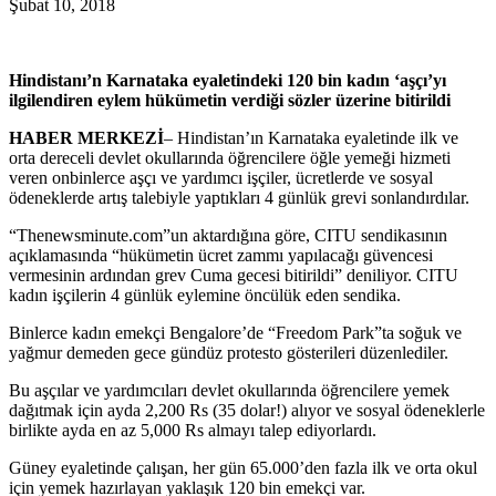
Şubat 10, 2018
Hindistanı’n Karnataka eyaletindeki 120 bin kadın ‘aşçı’yı
ilgilendiren eylem hükümetin verdiği sözler üzerine bitirildi
HABER MERKEZİ
– Hindistan’ın Karnataka eyaletinde ilk ve
orta dereceli devlet okullarında öğrencilere öğle yemeği hizmeti
veren onbinlerce aşçı ve yardımcı işçiler, ücretlerde ve sosyal
ödeneklerde artış talebiyle yaptıkları 4 günlük grevi sonlandırdılar.
“Thenewsminute.com”un aktardığına göre, CITU sendikasının
açıklamasında “hükümetin ücret zammı yapılacağı güvencesi
vermesinin ardından grev Cuma gecesi bitirildi” deniliyor. CITU
kadın işçilerin 4 günlük eylemine öncülük eden sendika.
Binlerce kadın emekçi Bengalore’de “Freedom Park”ta soğuk ve
yağmur demeden gece gündüz protesto gösterileri düzenlediler.
Bu aşçılar ve yardımcıları devlet okullarında öğrencilere yemek
dağıtmak için ayda 2,200 Rs (35 dolar!) alıyor ve sosyal ödeneklerle
birlikte ayda en az 5,000 Rs almayı talep ediyorlardı.
Güney eyaletinde çalışan, her gün 65.000’den fazla ilk ve orta okul
için yemek hazırlayan yaklaşık 120 bin emekçi var.