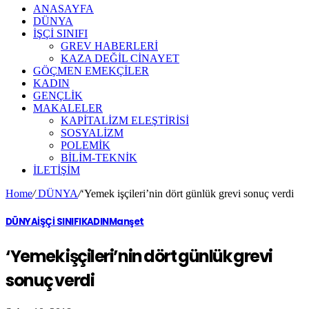
ANASAYFA
DÜNYA
İŞÇİ SINIFI
GREV HABERLERİ
KAZA DEĞİL CİNAYET
GÖÇMEN EMEKÇİLER
KADIN
GENÇLİK
MAKALELER
KAPİTALİZM ELEŞTİRİSİ
SOSYALİZM
POLEMİK
BİLİM-TEKNİK
ILETIŞIM
Home
/
DÜNYA
/
‘Yemek işçileri’nin dört günlük grevi sonuç verdi
DÜNYA
İŞÇİ SINIFI
KADIN
Manşet
‘Yemek işçileri’nin dört günlük grevi
sonuç verdi