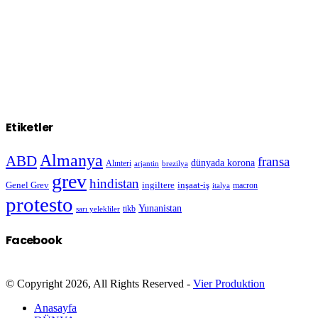
Etiketler
Almanya
ABD
fransa
dünyada korona
Alınteri
arjantin
brezilya
grev
hindistan
Genel Grev
inşaat-iş
ingiltere
macron
italya
protesto
Yunanistan
sarı yelekliler
tikb
Facebook
© Copyright 2026, All Rights Reserved -
Vier Produktion
Anasayfa