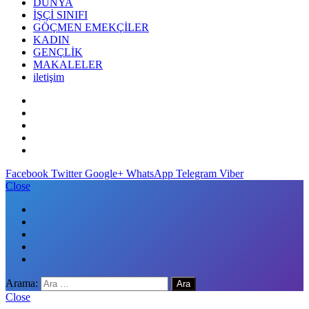
DÜNYA
İŞÇİ SINIFI
GÖÇMEN EMEKÇİLER
KADIN
GENÇLİK
MAKALELER
iletişim
Facebook
Twitter
Google+
WhatsApp
Telegram
Viber
Close
Arama:
Close