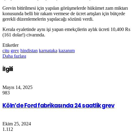
Grevin bitirilmesi için yapılan görüşmelerde hükümet zam miktarı
konusunda belli bir rakam vermese de ücret artışları için bütçede
gerekli düzenlemelerin yapılacağı sözünü verdi.
Kerala eyaletinde aynı işi yapan emekçilerin aylık ücreti 10,400 Rs
(161 dolar!) civarında.
Etiketler
citu
grev
hindistan
karnataka
kazanım
Daha fazlası
İlgili
Mayıs 14, 2025
983
Köln’de Ford fabrikasında 24 saatlik grev
Ekim 25, 2024
1.112