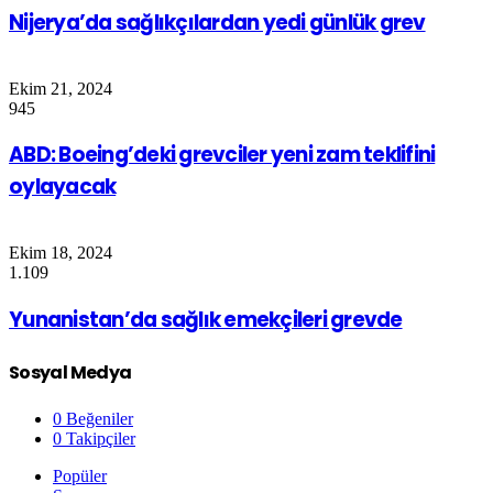
Nijerya’da sağlıkçılardan yedi günlük grev
Ekim 21, 2024
945
ABD: Boeing’deki grevciler yeni zam teklifini
oylayacak
Ekim 18, 2024
1.109
Yunanistan’da sağlık emekçileri grevde
Sosyal Medya
0
Beğeniler
0
Takipçiler
Popüler