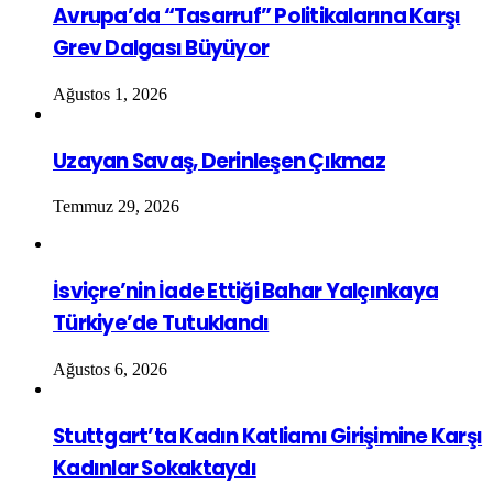
Avrupa’da “Tasarruf” Politikalarına Karşı
Grev Dalgası Büyüyor
Ağustos 1, 2026
Uzayan Savaş, Derinleşen Çıkmaz
Temmuz 29, 2026
İsviçre’nin İade Ettiği Bahar Yalçınkaya
Türkiye’de Tutuklandı
Ağustos 6, 2026
Stuttgart’ta Kadın Katliamı Girişimine Karşı
Kadınlar Sokaktaydı