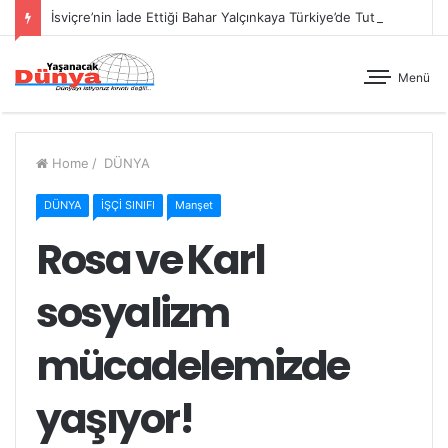
İsviçre’nin İade Ettiği Bahar Yalçınkaya Türkiye’de Tutuklandı
Menü
Home
/
DÜNYA
DÜNYA
İŞÇİ SINIFI
Manşet
Rosa ve Karl
sosyalizm
mücadelemizde
yaşıyor!