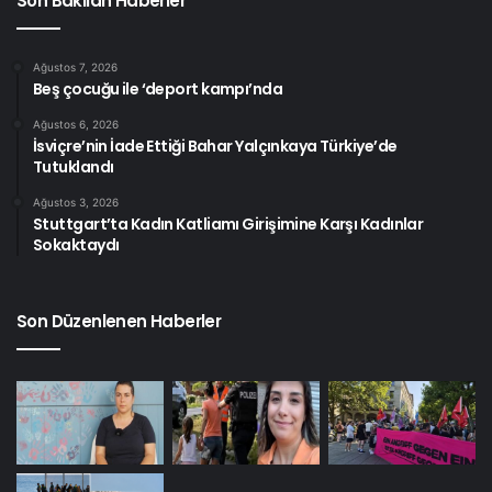
Son Bakılan Haberler
Anma yürüyüşü
14 Ocak 2018
Ağustos 7, 2026
Beş çocuğu ile ‘deport kampı’nda
Saat: 10.00
Ağustos 6, 2026
İsviçre’nin İade Ettiği Bahar Yalçınkaya Türkiye’de
Tutuklandı
Adres: U-Bahnhof Frankfurter
Ağustos 3, 2026
Tor -Berlin
Stuttgart’ta Kadın Katliamı Girişimine Karşı Kadınlar
Sokaktaydı
Etiketler
anma yürüyüşü
berlin
rosa ve karl
Son Düzenlenen Haberler
sosyalizm yürüyüşü