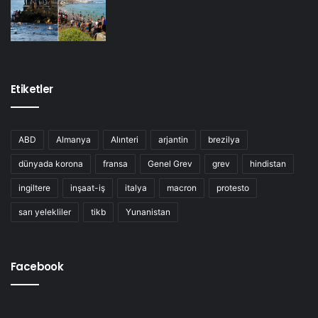
Etiketler
ABD
Almanya
Alınteri
arjantin
brezilya
dünyada korona
fransa
Genel Grev
grev
hindistan
ingiltere
inşaat-iş
italya
macron
protesto
sarı yelekliler
tikb
Yunanistan
Facebook