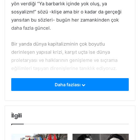
yön verdiği “Ya barbarlık içinde yok oluş, ya
sosyalizm!” sözü -klişe ama bir o kadar da gerçeği
yansıtan bu sözleri- bugün her zamankinden çok
daha fazla güncel.
Bir yanda dünya kapitalizminin çok boyutlu
derinleşen yapısal krizi, karşıt uçta ise dünya
proletaryası ve halklarının genişleme ve sıçrama
eğilimleri taşıyan direnişlerine tanıklık ediyoruz.
Aynı zamanda, militan sosyalizm mücadelesini
Daha fazlası
geliştirmek açısından, kaçırdığımızda vebalini
taşıyamayacağımız tarihsel fırsatlar dönemindeyiz.
Tıpkı Rosa’lar gibi, kapitalizme karşı militan sosyalizm
İlgili
mücadelesini, sınıf işbirlikçiliğinin, reformizmin ve
sosyal şovenizmin engellerine karşı da yükseltmenin
kaçınılmaz olduğu bir dönemi yaşıyoruz.