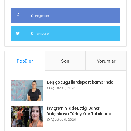
Emperyalist burjuvazi ve Sosyal Demokrat
0
Beğeniler
işbirlikçileri, devrimin önünü almakta zorlandıkça
saldırganlıkları da artmıştı. Sınıf işbirlikçiliğine,
0
Takipçiler
reformizme ve sosyal şovenizme karşı ödünsüz
devrimci önderler bu koşullarda katledildiler.
Almanya’da devrim yenildi.
Popüler
Son
Yorumlar
Rosa’ların da uğruna can verdikleri sosyalizm ve
sınıfsız toplum idealleri, ölümlerinin üzerinden 99 yıl
geçmesine karşın hala güncel.
Beş çocuğu ile ‘deport kampı’nda
Ağustos 7, 2026
Onları, komünistler, devrimciler, dünya proletaryası
ve emekçilerinin ortak belleğinden silemiyorlar. Her
İsviçre’nin İade Ettiği Bahar
ölüm yıldönümlerinde dünyanın dört bir yanından
Yalçınkaya Türkiye’de Tutuklandı
Berlin‘e onbinler akıyor.
Ağustos 6, 2026